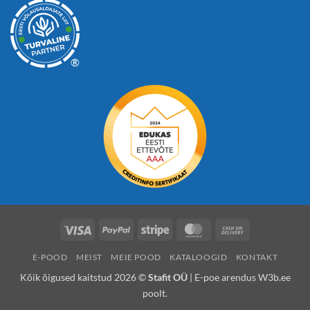
®
Visa
PayPal
Stripe
MasterCard
Cash
On
E-POOD
MEIST
MEIE POOD
KATALOOGID
KONTAKT
Delivery
Kõik õigused kaitstud 2026 ©
Stafit OÜ
| E-poe arendus
W3b.ee
poolt.