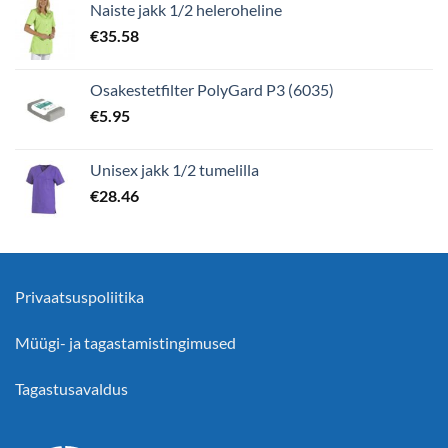
Naiste jakk 1/2 heleroheline
€
35.58
Osakestetfilter PolyGard P3 (6035)
€
5.95
Unisex jakk 1/2 tumelilla
€
28.46
Privaatsuspoliitika
Müügi- ja tagastamistingimused
Tagastusavaldus