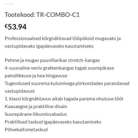
Tootekood:
TR-COMBO-C1
53.94
€
Professionaalsed kõrgnähtavad tööpüksid mugavaks ja
vastupidavaks igapäevaseks kasutamiseks
Pehme ja mugav puuvillarikas stretch-kangas
4-suunaline veniv grafeenkangas tagab suurepärase
paindlikkuse ja hea hingavuse
Tugevdused suurema kulumisega piirkondades parandavad
vastupidavust
1. klassi kõrgnähtavus aitab tagada parema ohutuse tööl
Kaasaegne ja praktiline disain
Suurepärane liikumisvabadus
Praktilised taskud igapäevaseks kasutamiseks
Põlvekaitsmetaskud