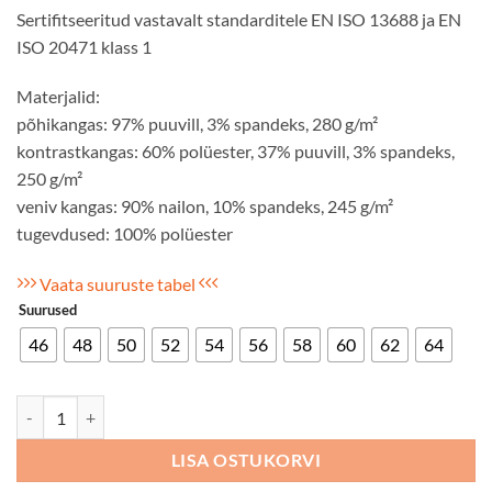
Sertifitseeritud vastavalt standarditele EN ISO 13688 ja EN
ISO 20471 klass 1
Materjalid:
põhikangas: 97% puuvill, 3% spandeks, 280 g/m²
kontrastkangas: 60% polüester, 37% puuvill, 3% spandeks,
250 g/m²
veniv kangas: 90% nailon, 10% spandeks, 245 g/m²
tugevdused: 100% polüester
Vaata suuruste tabel
Suurused
46
48
50
52
54
56
58
60
62
64
Vööpüksid COMBOPLUS-C1 must/kol rip-ga kogus
LISA OSTUKORVI