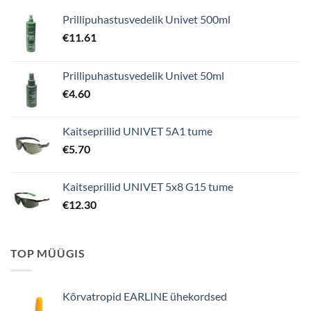
Prillipuhastusvedelik Univet 500ml
€
11.61
Prillipuhastusvedelik Univet 50ml
€
4.60
Kaitseprillid UNIVET 5A1 tume
€
5.70
Kaitseprillid UNIVET 5x8 G15 tume
€
12.30
TOP MÜÜGIS
Kõrvatropid EARLINE ühekordsed