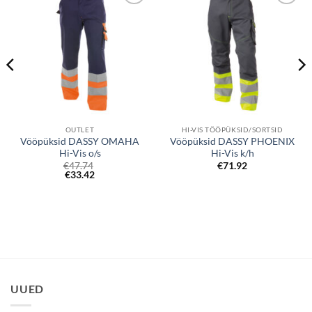
Lisa
Lisa
soovinimekirjale
soovinimekirjale
OUTLET
HI-VIS TÖÖPÜKSID/SORTSID
Vööpüksid DASSY OMAHA
Vööpüksid DASSY PHOENIX
Hi-Vis o/s
Hi-Vis k/h
€
47.74
€
71.92
€
33.42
UUED