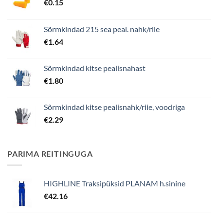
€
0.15
Sõrmkindad 215 sea peal. nahk/riie
€
1.64
Sõrmkindad kitse pealisnahast
€
1.80
Sõrmkindad kitse pealisnahk/riie, voodriga
€
2.29
PARIMA REITINGUGA
HIGHLINE Traksipüksid PLANAM h.sinine
€
42.16