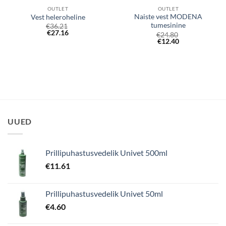
OUTLET
OUTLET
Naiste vest MODENA
Vest heleroheline
tumesinine
€
36.21
€
27.16
€
24.80
€
12.40
UUED
Prillipuhastusvedelik Univet 500ml
€
11.61
Prillipuhastusvedelik Univet 50ml
€
4.60