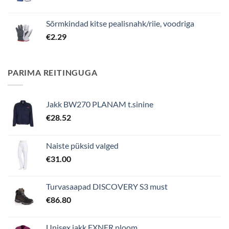
Sõrmkindad kitse pealisnahk/riie, voodriga
€
2.29
PARIMA REITINGUGA
Jakk BW270 PLANAM t.sinine
€
28.52
Naiste püksid valged
€
31.00
Turvasaapad DISCOVERY S3 must
€
86.80
Unisex jakk EXNER ploom