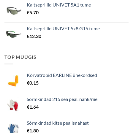
Kaitseprillid UNIVET 5A1 tume
€
5.70
Kaitseprillid UNIVET 5x8 G15 tume
€
12.30
TOP MÜÜGIS
Kõrvatropid EARLINE ühekordsed
€
0.15
Sõrmkindad 215 sea peal. nahk/riie
€
1.64
Sõrmkindad kitse pealisnahast
€
1.80