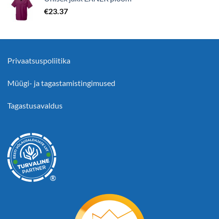
€
23.37
Privaatsuspoliitika
Müügi- ja tagastamistingimused
Tagastusavaldus
®