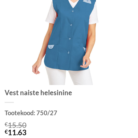
Vest naiste helesinine
Tootekood:
750/27
15.50
€
11.63
€