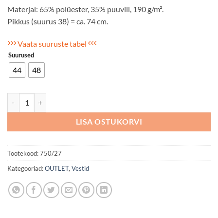
Materjal: 65% polüester, 35% puuvill, 190 g/m².
Pikkus (suurus 38) = ca. 74 cm.
Vaata suuruste tabel
Suurused
44
48
Vest naiste helesinine kogus
LISA OSTUKORVI
Tootekood:
750/27
Kategooriad:
OUTLET
,
Vestid