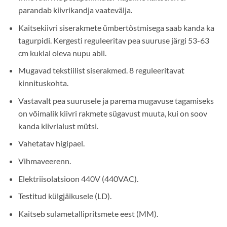
parandab kiivrikandja vaatevälja.
Kaitsekiivri siserakmete ümbertõstmisega saab kanda ka
tagurpidi. Kergesti reguleeritav pea suuruse järgi 53-63
cm kuklal oleva nupu abil.
Mugavad tekstiilist siserakmed. 8 reguleeritavat
kinnituskohta.
Vastavalt pea suurusele ja parema mugavuse tagamiseks
on võimalik kiivri rakmete sügavust muuta, kui on soov
kanda kiivrialust mütsi.
Vahetatav higipael.
Vihmaveerenn.
Elektriisolatsioon 440V (440VAC).
Testitud külgjäikusele (LD).
Kaitseb sulametallipritsmete eest (MM).