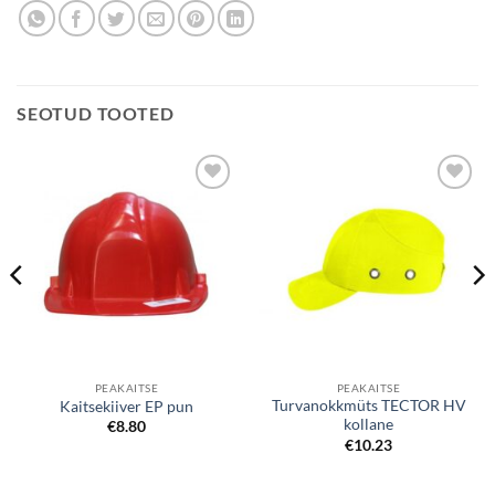
SEOTUD TOOTED
Lisa
Lisa
soovinimekirjale
soovinimekirjale
PEAKAITSE
PEAKAITSE
Turvanokkmüts TECTOR HV
Kaitsekiiver EP pun
kollane
€
8.80
€
10.23