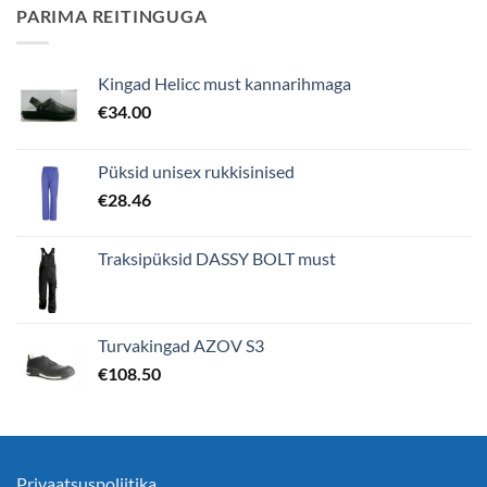
PARIMA REITINGUGA
Kingad Helicc must kannarihmaga
€
34.00
Püksid unisex rukkisinised
€
28.46
Traksipüksid DASSY BOLT must
Turvakingad AZOV S3
€
108.50
Privaatsuspoliitika