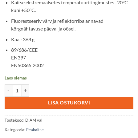
Kaitse ekstremaalsetes temperatuuritingimustes -20°C
kuni +50°C.
Fluorestseeriv värv ja reflektorriba annavad
kõrgnähtavuse päeval ja öösel.
Kaal: 368 g.
89/686/CEE
EN397
EN50365:2002
Laos olemas
Kaitsekiiver DIAMOND valge kogus
LISA OSTUKORVI
Tootekood:
DIAM val
Kategooria:
Peakaitse