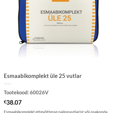
Esmaabikomplekt üle 25 vutlar
Tootekood:
60026V
38.07
€
Esmaabikomplekt ettevõttesse nailonvutlarist või osakonda