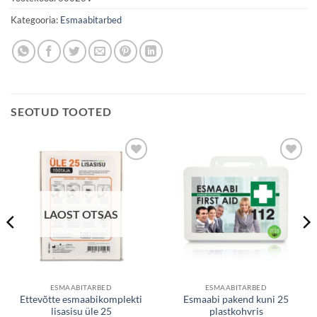
Kategooria:
Esmaabitarbed
SEOTUD TOOTED
Lisa
Lisa
soovinimekirjale
soovinimekirjale
LAOST OTSAS
ESMAABITARBED
ESMAABITARBED
Ettevõtte esmaabikomplekti
Esmaabi pakend kuni 25
lisasisu üle 25
plastkohvris