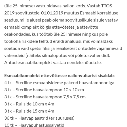
(üle 25 inimese) vastupidavas nailon kotis. Vastab TTOS
2019 soovitustele. 01.01.2019 muutus Esmaabi korralduse
seadus, mille alusel peab olema soovituslikule sisule vastav
esmaabikomplekt kõigis ettevõtetes ja ettevõtte
osakondades, kus töötab üle 25 inimese ning kus pole
töökoha riskidele tehtud eraldi analüüsi, mis võimaldaks
soetada vaid spetsiifilisi ja reaalsetest ohtudele vajaminevaid
vahendeid (näiteks silmaloputus või põletusvahendid).
Antud esmaabikomplekt vastab nendele nõuetele.
Esmaabikomplekt ettevõttesse nailonvultarist sisaldab
:
4 tk – Steriilne esmaabisideme pakend haavatampooniga
3 tk – Steriilne haavatampoon 10 x 10 cm
3 tk – Steriilne haavatampoon 7,5 x 7,5 cm
3 tk – Rullside 10 cm x 4m
3 tk – Rullside 15 cm x 4m
36 tk – Haavaplaastrid (erisuuruses)
10 tk – Haavapuhastussalvetid