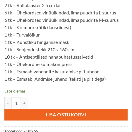
2 tk – Rullplaaster 2,5 cm lai
6 tk – Ühekordsed vinüülkindad, ilma puudrita L-suurus
6 tk – Ühekordsed vinüülkindad, ilma puudrita M-suurus
1 tk – Kolmnurkrätik (lausriidest)
1 tk – Turvalõikur
1 tk – Kunstliku hingamise mask
1 tk – Soojendustekk 210 x 160 cm
10 tk – Antiseptilised nahapuhastussalvetid
1 tk – Ühekordne külmakompress
1 tk – Esmaabivahendite kasutamise piltjuhend
1 tk – Esmaabi Andmise juhend (teksti ja piltidega)
Laos olemas
Esmaabikomplekt üle 25 vutlar kogus
LISA OSTUKORVI
Tootekood:
60026V