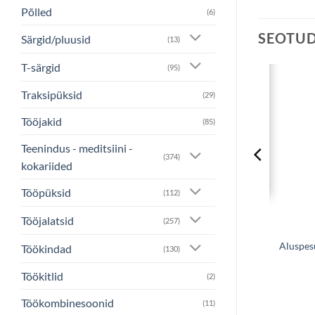
Põlled
(6)
SEOTU
Särgid/pluusid
(13)
T-särgid
(95)
Traksipüksid
(29)
Lisa
Lisa
soovinimekirjale
soovinimekirjale
Tööjakid
(85)
Teenindus - meditsiini -
(374)
kokariided
Tööpüksid
(112)
Tööjalatsid
(257)
PESU
ALUSPESU
 SIOEN ODARS
Aluspesu püksid SIOEN ROJA
Aluspes
Töökindad
(130)
.13
€
33.07
Töökitlid
(2)
Töökombinesoonid
(11)