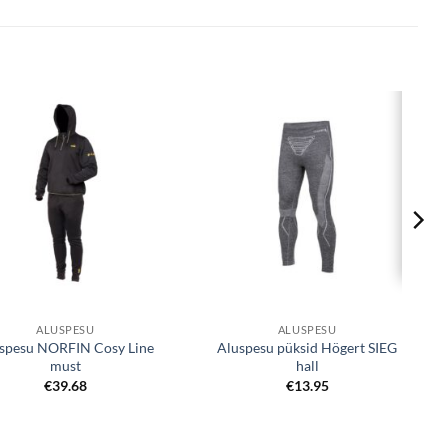
Lisa
Lisa
soovinimekirjale
soovinimekirjale
ALUSPESU
ALUSPESU
spesu NORFIN Cosy Line
Aluspesu püksid Högert SIEG
must
hall
€
39.68
€
13.95