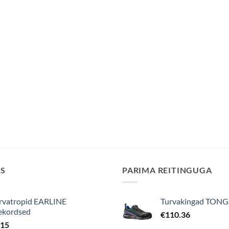
IS
PARIMA REITINGUGA
rvatropid EARLINE
Turvakingad TONG
ekordsed
€
110.36
.15