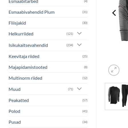
Esmaabitarbed
(4)
Esmaabivahendid Plum
(31)
Fliisjakid
(30)
Helkurriided
(121)
Isikukaitsevahendid
(234)
Keevitaja riided
(25)
Majapidamistooted
(8)
Multinorm riided
(12)
Muud
(71)
Peakatted
(57)
Polod
(41)
Pusad
(34)