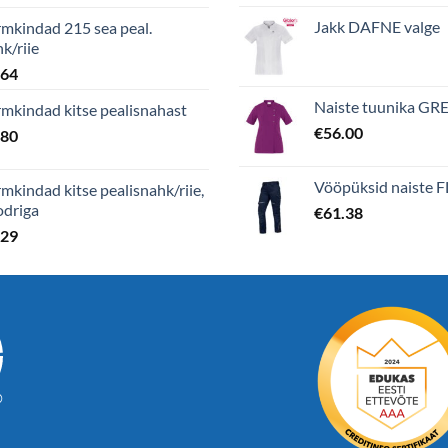
Jakk DAFNE valge
mkindad 215 sea peal.
k/riie
.64
Naiste tuunika GRET
mkindad kitse pealisnahast
€
56.00
.80
Vööpüksid naiste F
mkindad kitse pealisnahk/riie,
odriga
€
61.38
.29
®