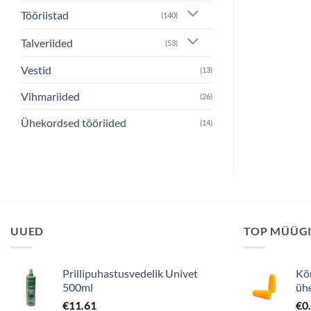
Tööriistad
(140)
Talveriided
(53)
Vestid
(13)
Vihmariided
(26)
Ühekordsed tööriided
(14)
UUED
TOP MÜÜG
Prillipuhastusvedelik Univet
Kõ
500ml
üh
€
11.61
€
0