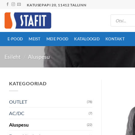
Skip
KATUSEPAPI 20, 11412 TALLINN
to
Products
content
search
E-POOD
MEIST
MEIE POOD
KATALOOGID
KONTAKT
Esileht
/
Aluspesu
KATEGOORIAD
OUTLET
(78)
AC/DC
(7)
Aluspesu
(22)