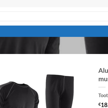
Al
mu
Lisa
soovinimekirjale
Too
18
€