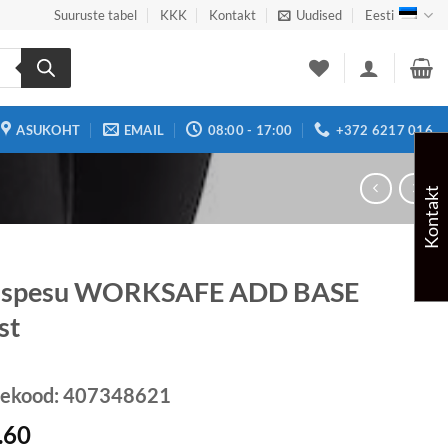
Suuruste tabel
KKK
Kontakt
Uudised
Eesti
ASUKOHT
EMAIL
08:00 - 17:00
+372 6217 016
Kontakt
uspesu WORKSAFE ADD BASE
st
tekood:
407348621
.60