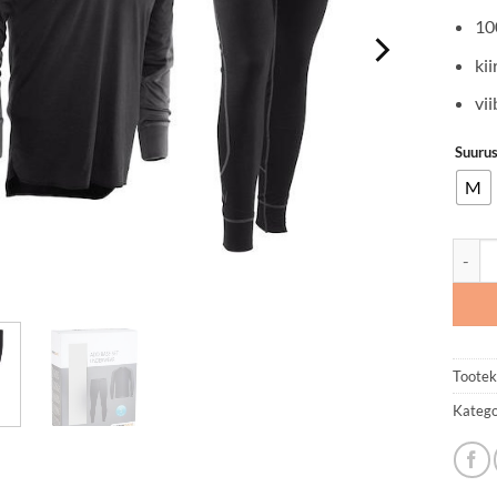
10
kii
vi
Suuru
M
Alusp
Tootek
Katego