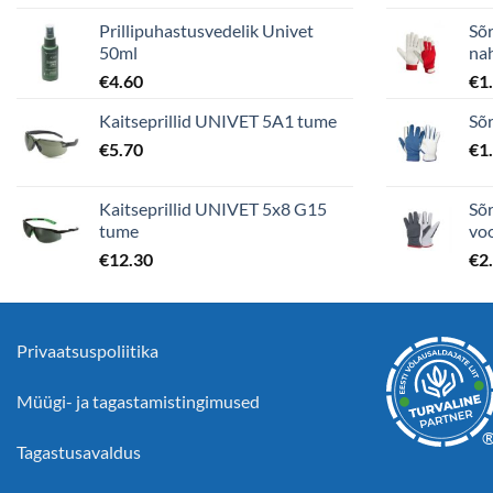
Prillipuhastusvedelik Univet
Sõr
50ml
nah
€
4.60
€
1
Kaitseprillid UNIVET 5A1 tume
Sõr
€
5.70
€
1
Kaitseprillid UNIVET 5x8 G15
Sõr
tume
vo
€
12.30
€
2
Privaatsuspoliitika
Müügi- ja tagastamistingimused
Tagastusavaldus