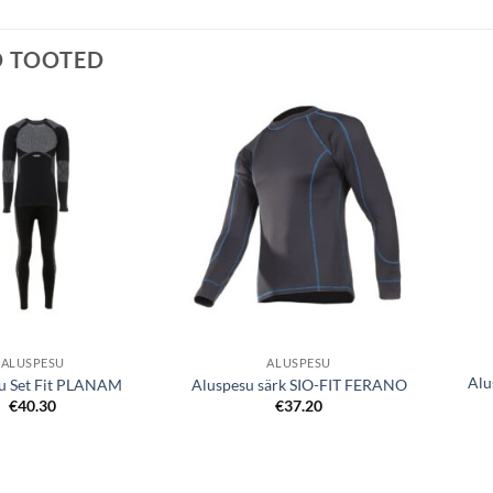
D TOOTED
Lisa
Lisa
soovinimekirjale
soovinimekirjale
ALUSPESU
ALUSPESU
Alu
u Set Fit PLANAM
Aluspesu särk SIO-FIT FERANO
€
40.30
€
37.20