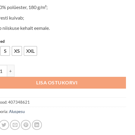
0% polüester, 180 g/m²;
resti kuivab;
ib niiskuse kehalt eemale.
sed
S
XS
XXL
esu WORKSAFE ADD BASE must kogus
LISA OSTUKORVI
ood:
407348621
oria:
Aluspesu