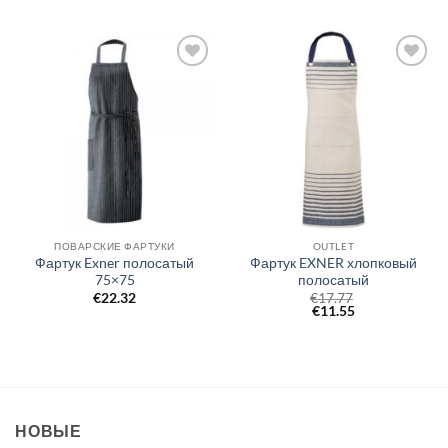
Добавить
Добавить
в список
в список
желаний
желаний
ПОВАРСКИЕ ФАРТУКИ
OUTLET
Фартук Exner полосатый
Фартук EXNER хлопковый
75×75
полосатый
€
22.32
€
17.77
€
11.55
НОВЫЕ