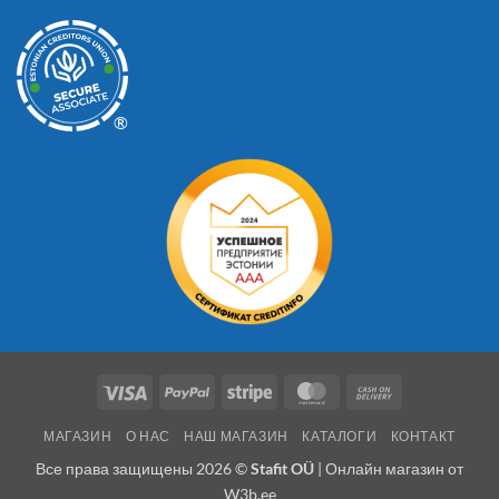
®
Visa
PayPal
Stripe
MasterCard
Cash
On
МАГАЗИН
О НАС
НАШ МАГАЗИН
КАТАЛОГИ
КОНТАКТ
Delivery
Все права защищены 2026 ©
Stafit OÜ
| Онлайн магазин от
W3b.ee