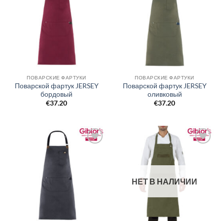
в список
в список
желаний
желаний
ПОВАРСКИЕ ФАРТУКИ
ПОВАРСКИЕ ФАРТУКИ
Поварской фартук JERSEY
Поварской фартук JERSEY
бордовый
оливковый
€
37.20
€
37.20
Добавить
Добавить
в список
в список
желаний
желаний
НЕТ В НАЛИЧИИ