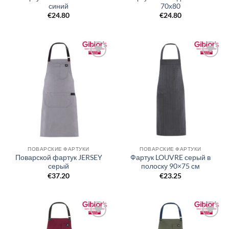
синий
70х80
€
24.80
€
24.80
Добавить
Добавить
в список
в список
желаний
желаний
ПОВАРСКИЕ ФАРТУКИ
ПОВАРСКИЕ ФАРТУКИ
Поварской фартук JERSEY
Фартук LOUVRE серый в
серый
полоску 90×75 см
€
37.20
€
23.25
Добавить
Добавить